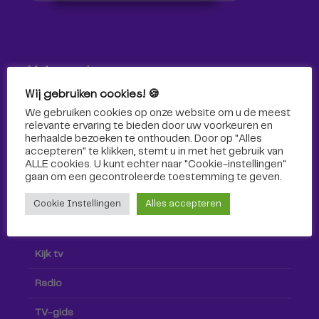
Volg ons!
Wij gebruiken cookies! 🍪
Volg Omroep Tilburg niet alleen hier, maar ook via social
We gebruiken cookies op onze website om u de meest
media!
relevante ervaring te bieden door uw voorkeuren en
herhaalde bezoeken te onthouden. Door op "Alles
accepteren" te klikken, stemt u in met het gebruik van
ALLE cookies. U kunt echter naar "Cookie-instellingen"
gaan om een ​​gecontroleerde toestemming te geven.
Cookie Instellingen
Alles accepteren
Radio & TV
Kijk tv
Radio
TV-gids