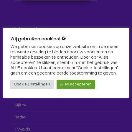
Volg ons!
Wij gebruiken cookies! 🍪
Volg Omroep Tilburg niet alleen hier, maar ook via social
We gebruiken cookies op onze website om u de meest
media!
relevante ervaring te bieden door uw voorkeuren en
herhaalde bezoeken te onthouden. Door op "Alles
accepteren" te klikken, stemt u in met het gebruik van
ALLE cookies. U kunt echter naar "Cookie-instellingen"
gaan om een ​​gecontroleerde toestemming te geven.
Cookie Instellingen
Alles accepteren
Radio & TV
Kijk tv
Radio
TV-gids