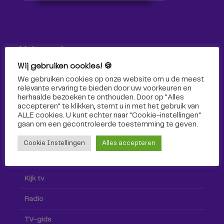
Volg ons!
Wij gebruiken cookies! 🍪
Volg Omroep Tilburg niet alleen hier, maar ook via social
We gebruiken cookies op onze website om u de meest
media!
relevante ervaring te bieden door uw voorkeuren en
herhaalde bezoeken te onthouden. Door op "Alles
accepteren" te klikken, stemt u in met het gebruik van
ALLE cookies. U kunt echter naar "Cookie-instellingen"
gaan om een ​​gecontroleerde toestemming te geven.
Cookie Instellingen
Alles accepteren
Radio & TV
Kijk tv
Radio
TV-gids