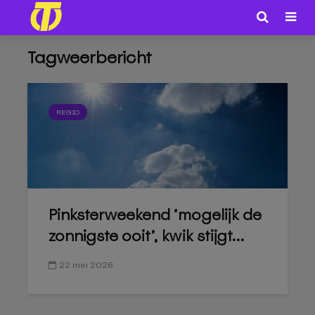
Tagweerbericht
REGIO
Pinksterweekend ‘mogelijk de
zonnigste ooit’, kwik stijgt...
22 mei 2026