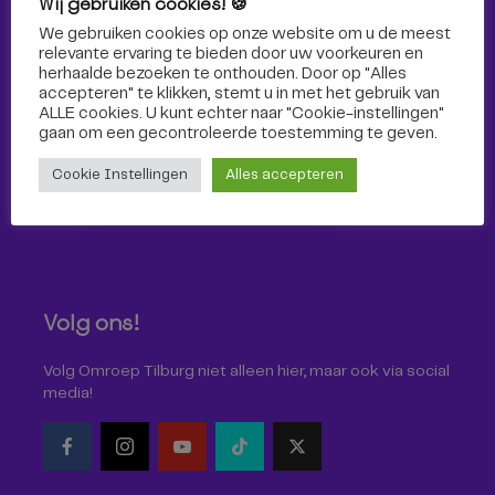
Wij gebruiken cookies! 🍪
Sport
We gebruiken cookies op onze website om u de meest
relevante ervaring te bieden door uw voorkeuren en
herhaalde bezoeken te onthouden. Door op "Alles
accepteren" te klikken, stemt u in met het gebruik van
ALLE cookies. U kunt echter naar "Cookie-instellingen"
gaan om een ​​gecontroleerde toestemming te geven.
Cookie Instellingen
Alles accepteren
Volg ons!
Volg Omroep Tilburg niet alleen hier, maar ook via social
media!