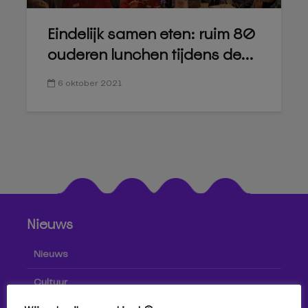
Eindelijk samen eten: ruim 80
ouderen lunchen tijdens de...
6 oktober 2021
Nieuws
Nieuws
Cultuur