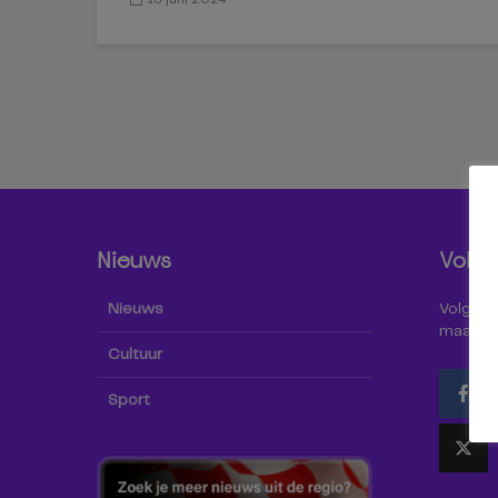
Nieuws
Volg 
Nieuws
Volg Omr
maar oo
Cultuur
Sport