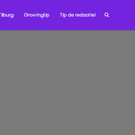
ilburg
GrowingUp
Tip de redactie!