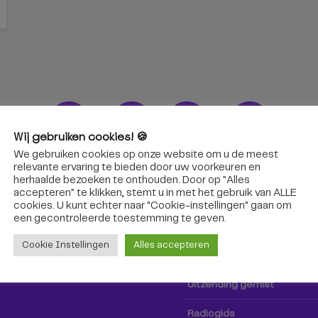
Wij gebruiken cookies! 🍪
We gebruiken cookies op onze website om u de meest
ons!
Radio & TV
relevante ervaring te bieden door uw voorkeuren en
herhaalde bezoeken te onthouden. Door op "Alles
accepteren" te klikken, stemt u in met het gebruik van ALLE
oep Tilburg niet alleen hier,
Kijk tv
cookies. U kunt echter naar "Cookie-instellingen" gaan om
k via social media!
een ​​gecontroleerde toestemming te geven.
Radio
Cookie Instellingen
Alles accepteren
TV-gids
Uitzending gemist
Radiogids