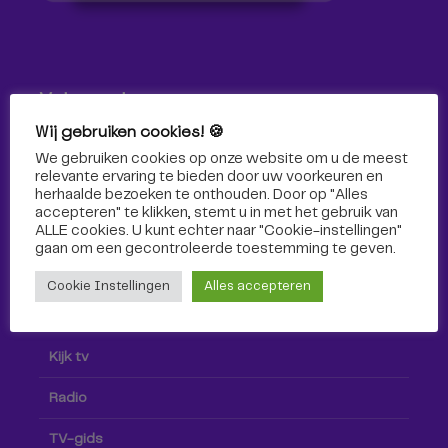
Volg ons!
Wij gebruiken cookies! 🍪
Volg Omroep Tilburg niet alleen hier, maar ook via social
We gebruiken cookies op onze website om u de meest
media!
relevante ervaring te bieden door uw voorkeuren en
herhaalde bezoeken te onthouden. Door op "Alles
accepteren" te klikken, stemt u in met het gebruik van
ALLE cookies. U kunt echter naar "Cookie-instellingen"
gaan om een ​​gecontroleerde toestemming te geven.
Cookie Instellingen
Alles accepteren
Radio & TV
Kijk tv
Radio
TV-gids