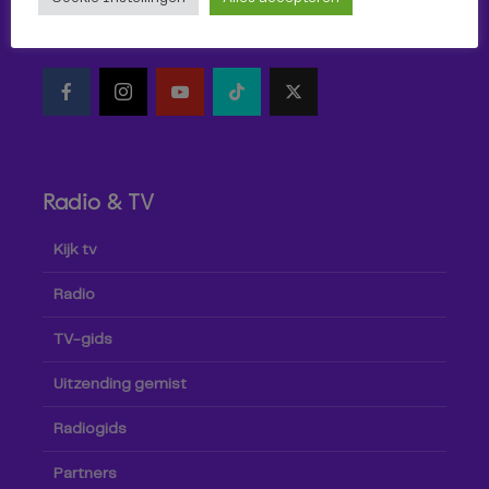
Volg Omroep Tilburg niet alleen hier, maar ook via social
media!
Radio & TV
Kijk tv
Radio
TV-gids
Uitzending gemist
Radiogids
Partners