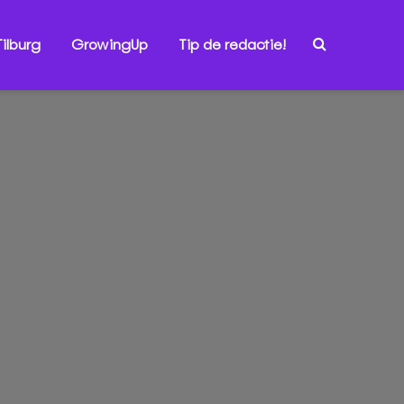
ilburg
GrowingUp
Tip de redactie!