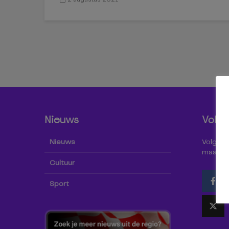
Nieuws
Volg 
Nieuws
Volg Omr
maar oo
Cultuur
Sport