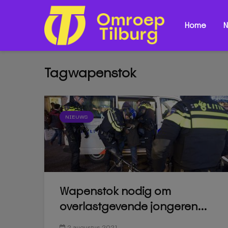
Home
N
Tagwapenstok
NIEUWS
Wapenstok nodig om
overlastgevende jongeren...
2 augustus 2021