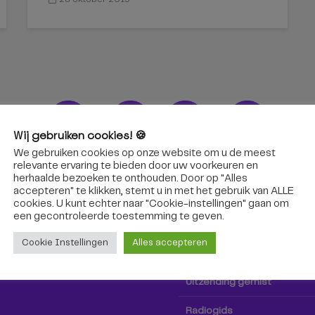
Wij gebruiken cookies! 🍪
We gebruiken cookies op onze website om u de meest
ons!
Radio & TV
relevante ervaring te bieden door uw voorkeuren en
herhaalde bezoeken te onthouden. Door op "Alles
accepteren" te klikken, stemt u in met het gebruik van ALLE
oep Tilburg niet alleen hier,
Kijk tv
cookies. U kunt echter naar "Cookie-instellingen" gaan om
k via social media!
een ​​gecontroleerde toestemming te geven.
Radio
Cookie Instellingen
Alles accepteren
TV-gids
Uitzending gemist
Radiogids