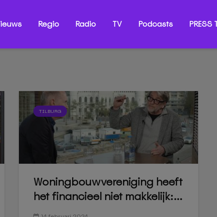
ieuws
Regio
Radio
TV
Podcasts
PRESS T
TILBURG
Woningbouwvereniging heeft
het financieel niet makkelijk:...
14 februari 2024