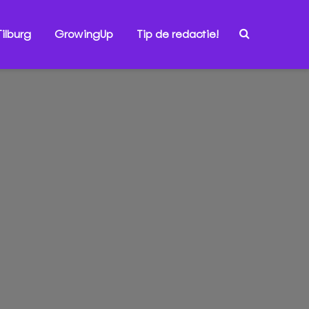
ilburg
GrowingUp
Tip de redactie!