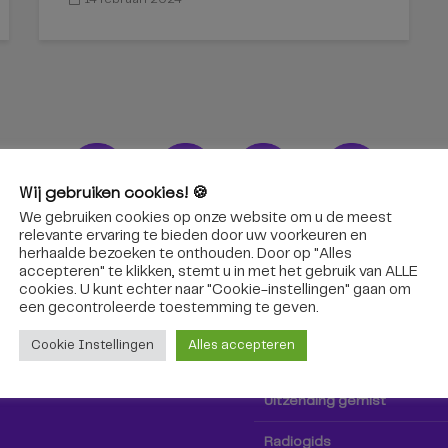
Wij gebruiken cookies! 🍪
We gebruiken cookies op onze website om u de meest
ons!
Radio & TV
relevante ervaring te bieden door uw voorkeuren en
herhaalde bezoeken te onthouden. Door op "Alles
accepteren" te klikken, stemt u in met het gebruik van ALLE
oep Tilburg niet alleen hier,
Kijk tv
cookies. U kunt echter naar "Cookie-instellingen" gaan om
k via social media!
een ​​gecontroleerde toestemming te geven.
Radio
Cookie Instellingen
Alles accepteren
TV-gids
Uitzending gemist
Radiogids