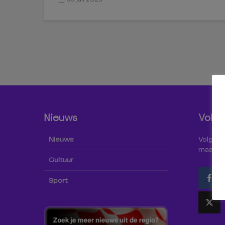
Nieuws
Volg 
Nieuws
Volg Omr
maar oo
Cultuur
Sport