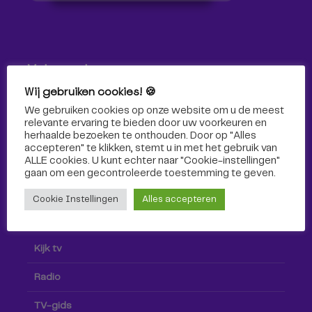
Volg ons!
Wij gebruiken cookies! 🍪
Volg Omroep Tilburg niet alleen hier, maar ook via social
We gebruiken cookies op onze website om u de meest
media!
relevante ervaring te bieden door uw voorkeuren en
herhaalde bezoeken te onthouden. Door op "Alles
accepteren" te klikken, stemt u in met het gebruik van
ALLE cookies. U kunt echter naar "Cookie-instellingen"
gaan om een ​​gecontroleerde toestemming te geven.
Cookie Instellingen
Alles accepteren
Radio & TV
Kijk tv
Radio
TV-gids