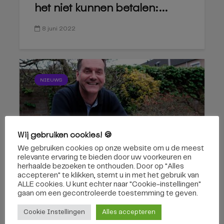
het niet kunnen betalen:...
8 juni 2022
NIEUWS
Wij gebruiken cookies! 🍪
We gebruiken cookies op onze website om u de meest
Hans is vrijwilliger voor
relevante ervaring te bieden door uw voorkeuren en
stervende mensen, maar...
herhaalde bezoeken te onthouden. Door op "Alles
accepteren" te klikken, stemt u in met het gebruik van
ALLE cookies. U kunt echter naar "Cookie-instellingen"
30 maart 2022
gaan om een ​​gecontroleerde toestemming te geven.
Cookie Instellingen
Alles accepteren