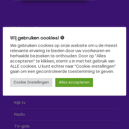
Volg ons!
Wij gebruiken cookies! 🍪
Volg Omroep Tilburg niet alleen hier, maar ook via social
We gebruiken cookies op onze website om u de meest
media!
relevante ervaring te bieden door uw voorkeuren en
herhaalde bezoeken te onthouden. Door op "Alles
accepteren" te klikken, stemt u in met het gebruik van
ALLE cookies. U kunt echter naar "Cookie-instellingen"
gaan om een ​​gecontroleerde toestemming te geven.
Cookie Instellingen
Alles accepteren
Radio & TV
Kijk tv
Radio
TV-gids