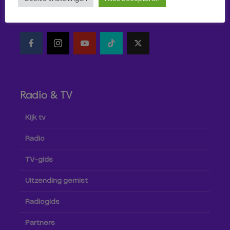
Volg Omroep Tilburg niet alleen hier, maar ook via social
media!
Radio & TV
Kijk tv
Radio
TV-gids
Uitzending gemist
Radiogids
Partners