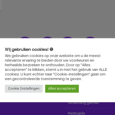
Wij gebruiken cookies! 🍪
We gebruiken cookies op onze website om u de meest
ons!
Radio & TV
relevante ervaring te bieden door uw voorkeuren en
herhaalde bezoeken te onthouden. Door op "Alles
accepteren" te klikken, stemt u in met het gebruik van ALLE
oep Tilburg niet alleen hier,
Kijk tv
cookies. U kunt echter naar "Cookie-instellingen" gaan om
k via social media!
een ​​gecontroleerde toestemming te geven.
Radio
Cookie Instellingen
Alles accepteren
TV-gids
Uitzending gemist
Radiogids