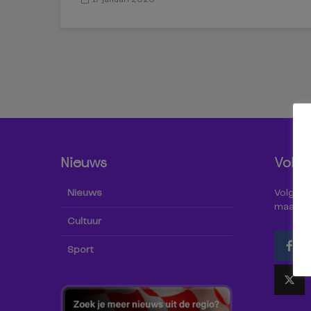
Nieuws
Volg 
Nieuws
Volg Omr
maar oo
Cultuur
Sport