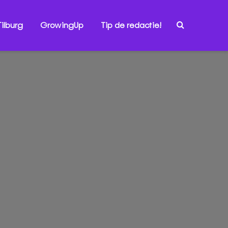
ilburg
GrowingUp
Tip de redactie!