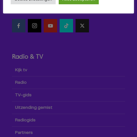
Volg Omroep Tilburg niet alleen hier, maar ook via social
media!
Radio & TV
Kijk tv
Radio
TV-gids
Uitzending gemist
Radiogids
Partners