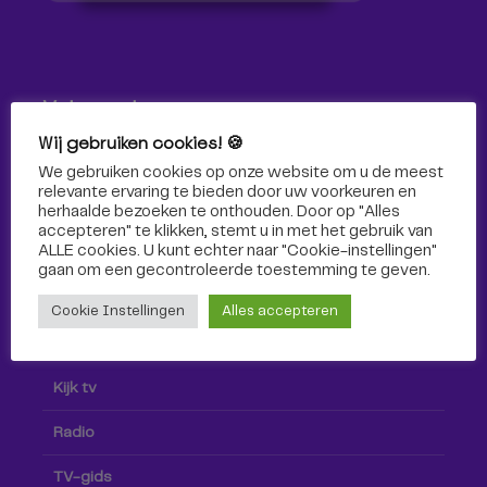
Volg ons!
Wij gebruiken cookies! 🍪
Volg Omroep Tilburg niet alleen hier, maar ook via social
We gebruiken cookies op onze website om u de meest
media!
relevante ervaring te bieden door uw voorkeuren en
herhaalde bezoeken te onthouden. Door op "Alles
accepteren" te klikken, stemt u in met het gebruik van
ALLE cookies. U kunt echter naar "Cookie-instellingen"
gaan om een ​​gecontroleerde toestemming te geven.
Cookie Instellingen
Alles accepteren
Radio & TV
Kijk tv
Radio
TV-gids