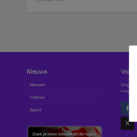
Nieuws
Volg 
Nieuws
Volg Omr
maar oo
Cultuur
Sport