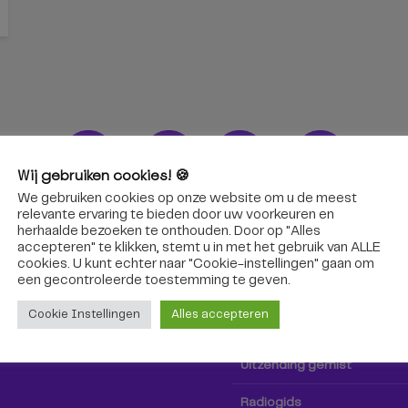
Wij gebruiken cookies! 🍪
We gebruiken cookies op onze website om u de meest
ons!
Radio & TV
relevante ervaring te bieden door uw voorkeuren en
herhaalde bezoeken te onthouden. Door op "Alles
accepteren" te klikken, stemt u in met het gebruik van ALLE
oep Tilburg niet alleen hier,
Kijk tv
cookies. U kunt echter naar "Cookie-instellingen" gaan om
k via social media!
een ​​gecontroleerde toestemming te geven.
Radio
Cookie Instellingen
Alles accepteren
TV-gids
Uitzending gemist
Radiogids