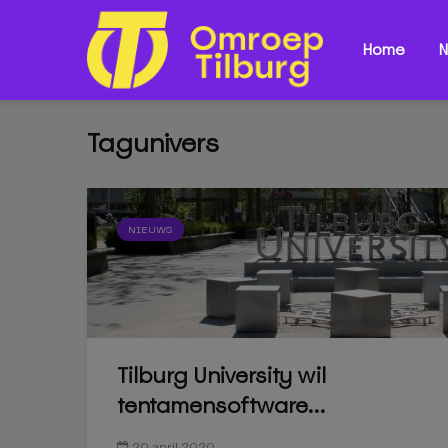
Home
N
Tagunivers
NIEUWS
Tilburg University wil
tentamensoftware...
20 april 2020