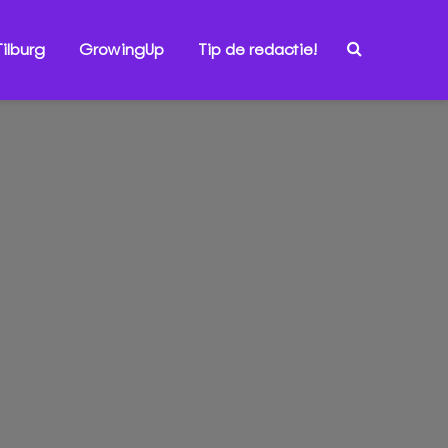
ilburg
GrowingUp
Tip de redactie!