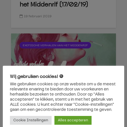
het Middenrif (17/02/19)
19 februari 2019
EXOTISCHE VERHALEN VAN HET MIDDENRIF
Wij gebruiken cookies! 🍪
We gebruiken cookies op onze website om u de meest
047. Exotische Verhalen van
relevante ervaring te bieden door uw voorkeuren en
het Middenrif (10/02/19)
herhaalde bezoeken te onthouden. Door op "Alles
accepteren" te klikken, stemt u in met het gebruik van
ALLE cookies. U kunt echter naar "Cookie-instellingen"
15 februari 2019
gaan om een ​​gecontroleerde toestemming te geven.
Cookie Instellingen
Alles accepteren