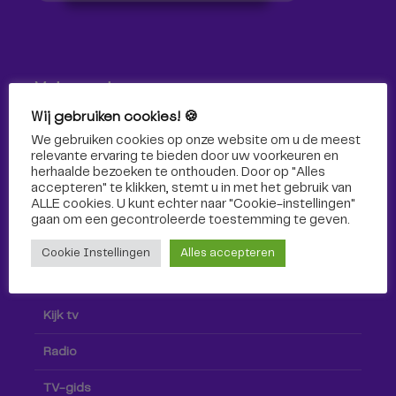
Volg ons!
Wij gebruiken cookies! 🍪
Volg Omroep Tilburg niet alleen hier, maar ook via social
We gebruiken cookies op onze website om u de meest
media!
relevante ervaring te bieden door uw voorkeuren en
herhaalde bezoeken te onthouden. Door op "Alles
accepteren" te klikken, stemt u in met het gebruik van
ALLE cookies. U kunt echter naar "Cookie-instellingen"
gaan om een ​​gecontroleerde toestemming te geven.
Cookie Instellingen
Alles accepteren
Radio & TV
Kijk tv
Radio
TV-gids