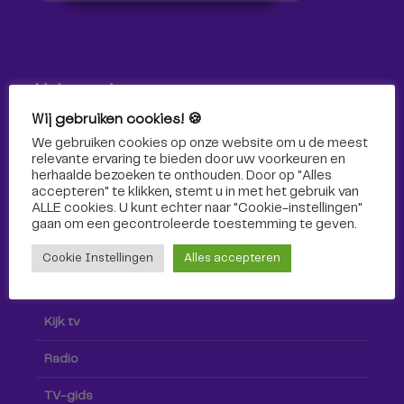
Volg ons!
Wij gebruiken cookies! 🍪
Volg Omroep Tilburg niet alleen hier, maar ook via social
We gebruiken cookies op onze website om u de meest
media!
relevante ervaring te bieden door uw voorkeuren en
herhaalde bezoeken te onthouden. Door op "Alles
accepteren" te klikken, stemt u in met het gebruik van
ALLE cookies. U kunt echter naar "Cookie-instellingen"
gaan om een ​​gecontroleerde toestemming te geven.
Cookie Instellingen
Alles accepteren
Radio & TV
Kijk tv
Radio
TV-gids