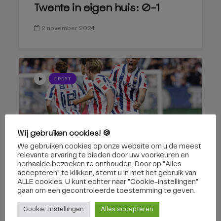
Twente in eigen huis: 0-1
2 november 2024
SPORT
Wij gebruiken cookies! 🍪
We gebruiken cookies op onze website om u de meest
Sterk Willem II wint eerste
relevante ervaring te bieden door uw voorkeuren en
thuiswedstrijd
herhaalde bezoeken te onthouden. Door op "Alles
accepteren" te klikken, stemt u in met het gebruik van
ALLE cookies. U kunt echter naar "Cookie-instellingen"
18 augustus 2024
gaan om een ​​gecontroleerde toestemming te geven.
Cookie Instellingen
Alles accepteren