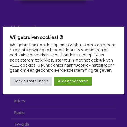
Volg ons!
Wij gebruiken cookies! 🍪
Volg Omroep Tilburg niet alleen hier, maar ook via social
We gebruiken cookies op onze website om u de meest
media!
relevante ervaring te bieden door uw voorkeuren en
herhaalde bezoeken te onthouden. Door op "Alles
accepteren" te klikken, stemt u in met het gebruik van
ALLE cookies. U kunt echter naar "Cookie-instellingen"
gaan om een ​​gecontroleerde toestemming te geven.
Cookie Instellingen
Alles accepteren
Radio & TV
Kijk tv
Radio
TV-gids