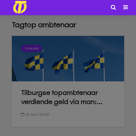
Tagtop ambtenaar
TILBURG
Tilburgse topambtenaar
verdiende geld via man:...
14 april 2026