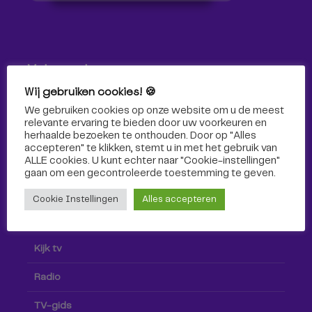
Volg ons!
Wij gebruiken cookies! 🍪
Volg Omroep Tilburg niet alleen hier, maar ook via social
We gebruiken cookies op onze website om u de meest
media!
relevante ervaring te bieden door uw voorkeuren en
herhaalde bezoeken te onthouden. Door op "Alles
accepteren" te klikken, stemt u in met het gebruik van
ALLE cookies. U kunt echter naar "Cookie-instellingen"
gaan om een ​​gecontroleerde toestemming te geven.
Cookie Instellingen
Alles accepteren
Radio & TV
Kijk tv
Radio
TV-gids