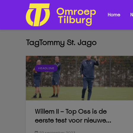
Home
N
TagTommy St. Jago
HEADLINE
Willem II – Top Oss is de
eerste test voor nieuwe...
22 september 2023