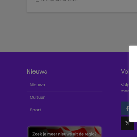
Nieuws
Volg 
Nieuws
Volg Omr
maar oo
Cultuur
Sport