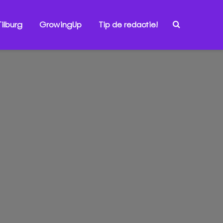
ilburg
GrowingUp
Tip de redactie!