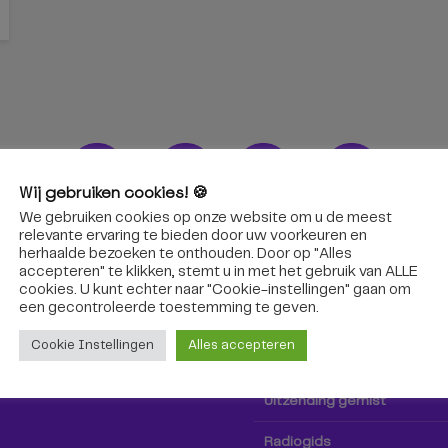
Wij gebruiken cookies! 🍪
We gebruiken cookies op onze website om u de meest
ons!
Radio & TV
relevante ervaring te bieden door uw voorkeuren en
herhaalde bezoeken te onthouden. Door op "Alles
accepteren" te klikken, stemt u in met het gebruik van ALLE
oep Tilburg niet alleen hier,
Kijk tv
cookies. U kunt echter naar "Cookie-instellingen" gaan om
k via social media!
een ​​gecontroleerde toestemming te geven.
Radio
Cookie Instellingen
Alles accepteren
TV-gids
Uitzending gemist
Radiogids