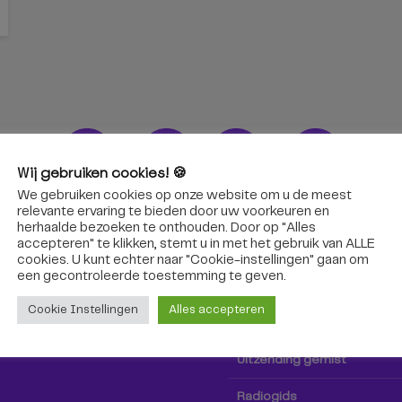
Wij gebruiken cookies! 🍪
We gebruiken cookies op onze website om u de meest
ons!
Radio & TV
relevante ervaring te bieden door uw voorkeuren en
herhaalde bezoeken te onthouden. Door op "Alles
accepteren" te klikken, stemt u in met het gebruik van ALLE
oep Tilburg niet alleen hier,
Kijk tv
cookies. U kunt echter naar "Cookie-instellingen" gaan om
k via social media!
een ​​gecontroleerde toestemming te geven.
Radio
Cookie Instellingen
Alles accepteren
TV-gids
Uitzending gemist
Radiogids