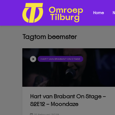
Home
N
Tagtom beemster
HART VAN BRABANT ON STAGE
Hart van Brabant On Stage –
S2E12 – Moondaze
21 februari 2019