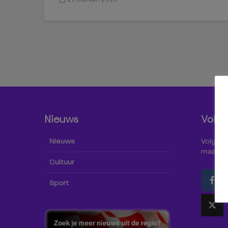
Nieuws
Volg 
Nieuws
Volg Omr
maar oo
Cultuur
Sport