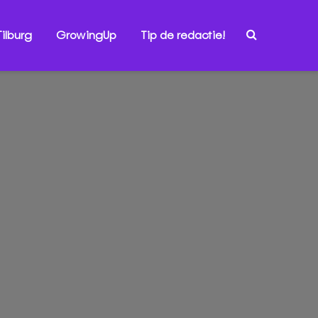
ilburg
GrowingUp
Tip de redactie!