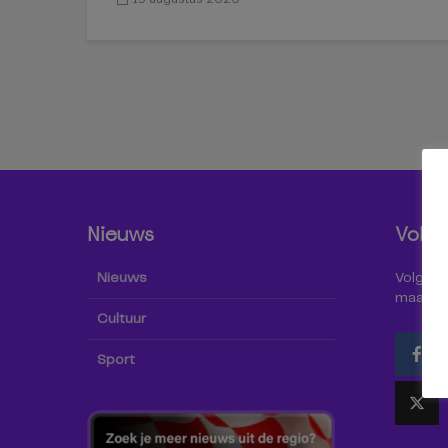
Nieuws
Volg 
Nieuws
Volg Omr
maar oo
Cultuur
Sport