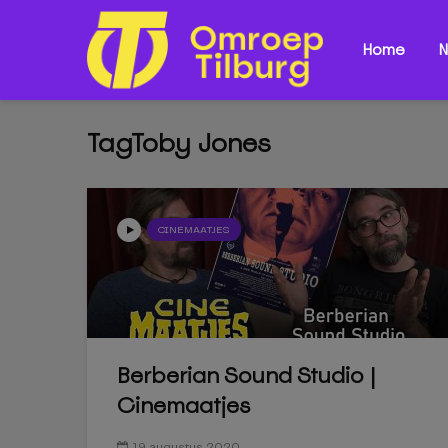
Home
N
TagToby Jones
CINEMAATJES
Berberian Sound Studio |
Cinemaatjes
19 augustus 2020