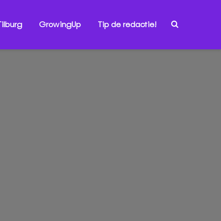
ilburg
GrowingUp
Tip de redactie!