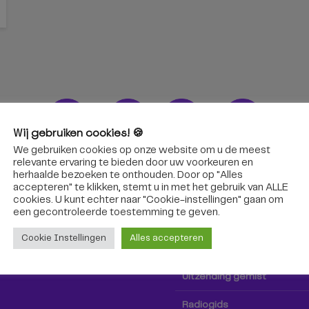
Wij gebruiken cookies! 🍪
We gebruiken cookies op onze website om u de meest
ons!
Radio & TV
relevante ervaring te bieden door uw voorkeuren en
herhaalde bezoeken te onthouden. Door op "Alles
accepteren" te klikken, stemt u in met het gebruik van ALLE
oep Tilburg niet alleen hier,
Kijk tv
cookies. U kunt echter naar "Cookie-instellingen" gaan om
k via social media!
een ​​gecontroleerde toestemming te geven.
Radio
Cookie Instellingen
Alles accepteren
TV-gids
Uitzending gemist
Radiogids