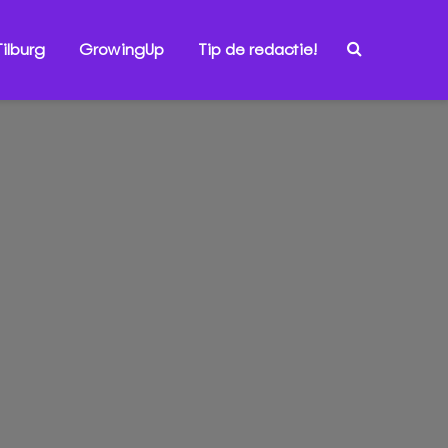
ilburg
GrowingUp
Tip de redactie!