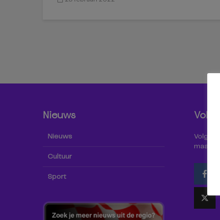
Nieuws
Volg 
Nieuws
Volg Omr
maar oo
Cultuur
Sport