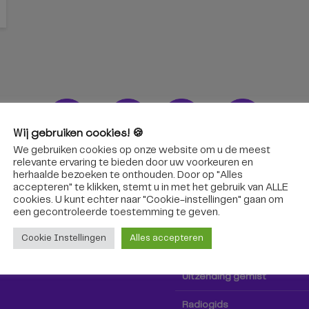
Wij gebruiken cookies! 🍪
We gebruiken cookies op onze website om u de meest
ons!
Radio & TV
relevante ervaring te bieden door uw voorkeuren en
herhaalde bezoeken te onthouden. Door op "Alles
accepteren" te klikken, stemt u in met het gebruik van ALLE
oep Tilburg niet alleen hier,
Kijk tv
cookies. U kunt echter naar "Cookie-instellingen" gaan om
k via social media!
een ​​gecontroleerde toestemming te geven.
Radio
Cookie Instellingen
Alles accepteren
TV-gids
Uitzending gemist
Radiogids