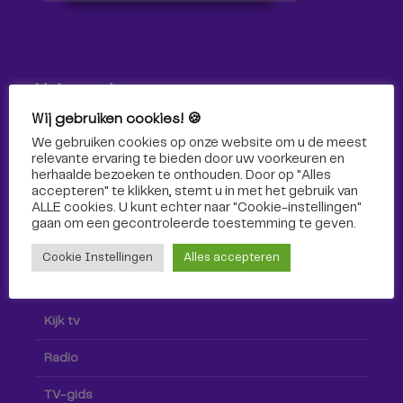
Volg ons!
Wij gebruiken cookies! 🍪
Volg Omroep Tilburg niet alleen hier, maar ook via social
We gebruiken cookies op onze website om u de meest
media!
relevante ervaring te bieden door uw voorkeuren en
herhaalde bezoeken te onthouden. Door op "Alles
accepteren" te klikken, stemt u in met het gebruik van
ALLE cookies. U kunt echter naar "Cookie-instellingen"
gaan om een ​​gecontroleerde toestemming te geven.
Cookie Instellingen
Alles accepteren
Radio & TV
Kijk tv
Radio
TV-gids