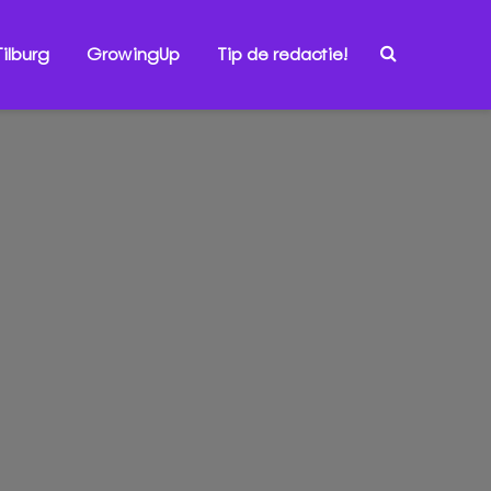
ilburg
GrowingUp
Tip de redactie!