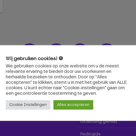
Wij gebruiken cookies! 🍪
We gebruiken cookies op onze website om u de meest
ons!
Radio & TV
relevante ervaring te bieden door uw voorkeuren en
herhaalde bezoeken te onthouden. Door op "Alles
accepteren" te klikken, stemt u in met het gebruik van ALLE
oep Tilburg niet alleen hier,
Kijk tv
cookies. U kunt echter naar "Cookie-instellingen" gaan om
k via social media!
een ​​gecontroleerde toestemming te geven.
Radio
Cookie Instellingen
Alles accepteren
TV-gids
Uitzending gemist
Radiogids