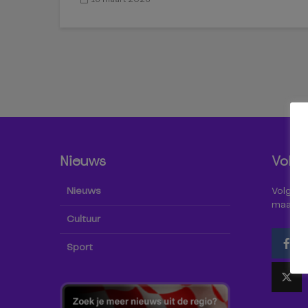
Nieuws
Volg 
Nieuws
Volg Omr
maar oo
Cultuur
Sport