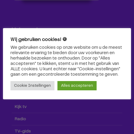
Volg ons!
Wij gebruiken cookies! 🍪
Volg Omroep Tilburg niet alleen hier, maar ook via social
We gebruiken cookies op onze website om u de meest
media!
relevante ervaring te bieden door uw voorkeuren en
herhaalde bezoeken te onthouden. Door op "Alles
accepteren" te klikken, stemt u in met het gebruik van
ALLE cookies. U kunt echter naar "Cookie-instellingen"
gaan om een ​​gecontroleerde toestemming te geven.
Cookie Instellingen
Alles accepteren
Radio & TV
Kijk tv
Radio
TV-gids