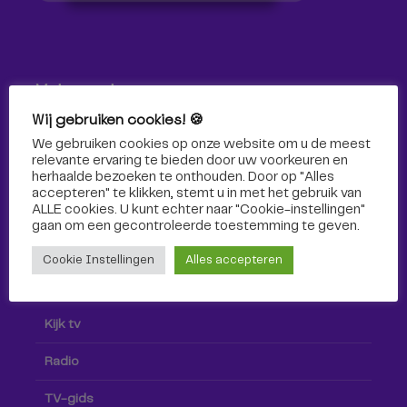
Volg ons!
Wij gebruiken cookies! 🍪
Volg Omroep Tilburg niet alleen hier, maar ook via social
We gebruiken cookies op onze website om u de meest
media!
relevante ervaring te bieden door uw voorkeuren en
herhaalde bezoeken te onthouden. Door op "Alles
accepteren" te klikken, stemt u in met het gebruik van
ALLE cookies. U kunt echter naar "Cookie-instellingen"
gaan om een ​​gecontroleerde toestemming te geven.
Cookie Instellingen
Alles accepteren
Radio & TV
Kijk tv
Radio
TV-gids