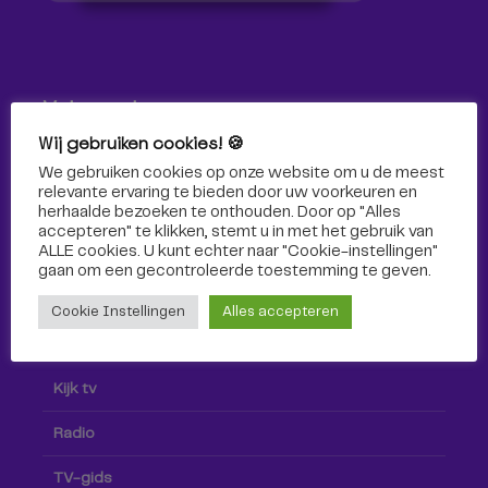
Volg ons!
Wij gebruiken cookies! 🍪
Volg Omroep Tilburg niet alleen hier, maar ook via social
We gebruiken cookies op onze website om u de meest
media!
relevante ervaring te bieden door uw voorkeuren en
herhaalde bezoeken te onthouden. Door op "Alles
accepteren" te klikken, stemt u in met het gebruik van
ALLE cookies. U kunt echter naar "Cookie-instellingen"
gaan om een ​​gecontroleerde toestemming te geven.
Cookie Instellingen
Alles accepteren
Radio & TV
Kijk tv
Radio
TV-gids