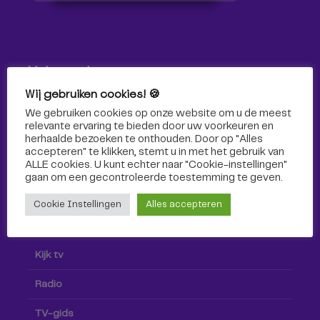
Volg ons!
Wij gebruiken cookies! 🍪
Volg Omroep Tilburg niet alleen hier, maar ook via social
We gebruiken cookies op onze website om u de meest
media!
relevante ervaring te bieden door uw voorkeuren en
herhaalde bezoeken te onthouden. Door op "Alles
accepteren" te klikken, stemt u in met het gebruik van
ALLE cookies. U kunt echter naar "Cookie-instellingen"
gaan om een ​​gecontroleerde toestemming te geven.
Cookie Instellingen
Alles accepteren
Radio & TV
Kijk tv
Radio
TV-gids