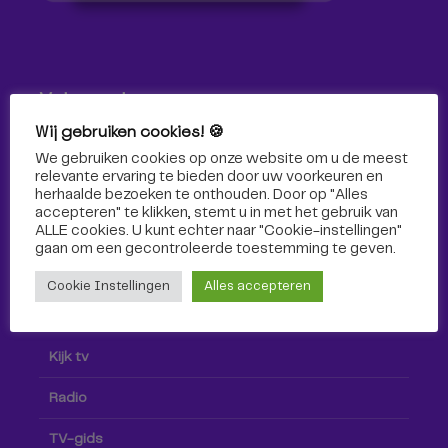
Volg ons!
Wij gebruiken cookies! 🍪
Volg Omroep Tilburg niet alleen hier, maar ook via social
We gebruiken cookies op onze website om u de meest
media!
relevante ervaring te bieden door uw voorkeuren en
herhaalde bezoeken te onthouden. Door op "Alles
accepteren" te klikken, stemt u in met het gebruik van
ALLE cookies. U kunt echter naar "Cookie-instellingen"
gaan om een ​​gecontroleerde toestemming te geven.
Cookie Instellingen
Alles accepteren
Radio & TV
Kijk tv
Radio
TV-gids