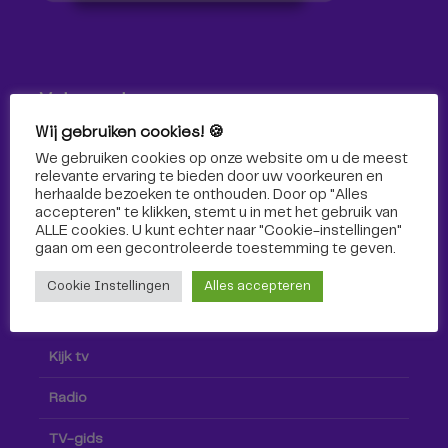
Volg ons!
Wij gebruiken cookies! 🍪
Volg Omroep Tilburg niet alleen hier, maar ook via social
We gebruiken cookies op onze website om u de meest
media!
relevante ervaring te bieden door uw voorkeuren en
herhaalde bezoeken te onthouden. Door op "Alles
accepteren" te klikken, stemt u in met het gebruik van
ALLE cookies. U kunt echter naar "Cookie-instellingen"
gaan om een ​​gecontroleerde toestemming te geven.
Cookie Instellingen
Alles accepteren
Radio & TV
Kijk tv
Radio
TV-gids