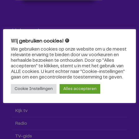
Volg ons!
Wij gebruiken cookies! 🍪
Volg Omroep Tilburg niet alleen hier, maar ook via social
We gebruiken cookies op onze website om u de meest
media!
relevante ervaring te bieden door uw voorkeuren en
herhaalde bezoeken te onthouden. Door op "Alles
accepteren" te klikken, stemt u in met het gebruik van
ALLE cookies. U kunt echter naar "Cookie-instellingen"
gaan om een ​​gecontroleerde toestemming te geven.
Cookie Instellingen
Alles accepteren
Radio & TV
Kijk tv
Radio
TV-gids