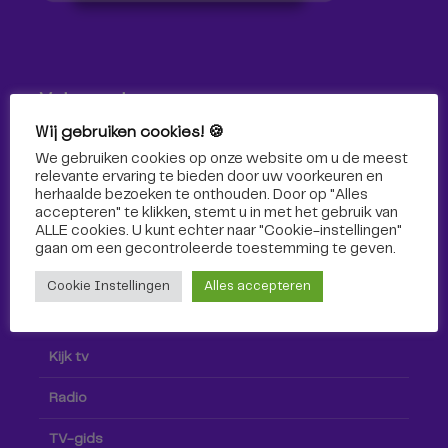
Volg ons!
Wij gebruiken cookies! 🍪
Volg Omroep Tilburg niet alleen hier, maar ook via social
We gebruiken cookies op onze website om u de meest
media!
relevante ervaring te bieden door uw voorkeuren en
herhaalde bezoeken te onthouden. Door op "Alles
accepteren" te klikken, stemt u in met het gebruik van
ALLE cookies. U kunt echter naar "Cookie-instellingen"
gaan om een ​​gecontroleerde toestemming te geven.
Cookie Instellingen
Alles accepteren
Radio & TV
Kijk tv
Radio
TV-gids