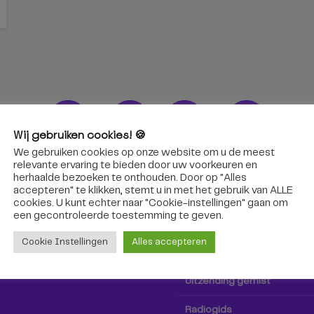
Wij gebruiken cookies! 🍪
We gebruiken cookies op onze website om u de meest
ons!
Radio & TV
relevante ervaring te bieden door uw voorkeuren en
herhaalde bezoeken te onthouden. Door op "Alles
accepteren" te klikken, stemt u in met het gebruik van ALLE
oep Tilburg niet alleen hier,
Kijk tv
cookies. U kunt echter naar "Cookie-instellingen" gaan om
k via social media!
een ​​gecontroleerde toestemming te geven.
Radio
Cookie Instellingen
Alles accepteren
TV-gids
Uitzending gemist
Radiogids