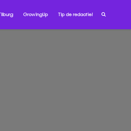
ilburg
GrowingUp
Tip de redactie!