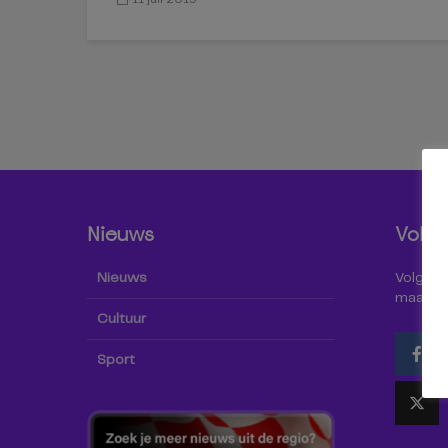
Nieuws
Volg 
Nieuws
Volg Omr
maar oo
Cultuur
Sport