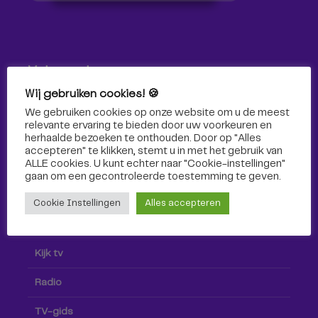
Volg ons!
Wij gebruiken cookies! 🍪
Volg Omroep Tilburg niet alleen hier, maar ook via social
We gebruiken cookies op onze website om u de meest
media!
relevante ervaring te bieden door uw voorkeuren en
herhaalde bezoeken te onthouden. Door op "Alles
accepteren" te klikken, stemt u in met het gebruik van
ALLE cookies. U kunt echter naar "Cookie-instellingen"
gaan om een ​​gecontroleerde toestemming te geven.
Cookie Instellingen
Alles accepteren
Radio & TV
Kijk tv
Radio
TV-gids