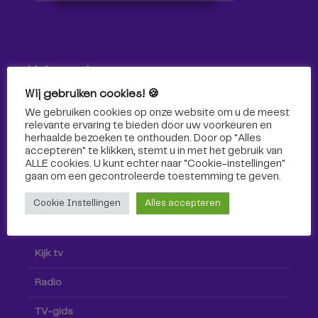
Volg ons!
Wij gebruiken cookies! 🍪
Volg Omroep Tilburg niet alleen hier, maar ook via social
We gebruiken cookies op onze website om u de meest
media!
relevante ervaring te bieden door uw voorkeuren en
herhaalde bezoeken te onthouden. Door op "Alles
accepteren" te klikken, stemt u in met het gebruik van
ALLE cookies. U kunt echter naar "Cookie-instellingen"
gaan om een ​​gecontroleerde toestemming te geven.
Cookie Instellingen
Alles accepteren
Radio & TV
Kijk tv
Radio
TV-gids