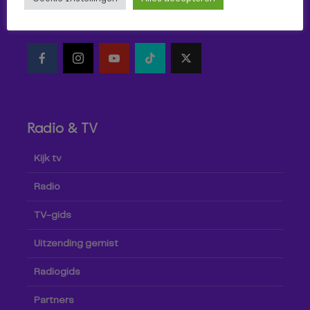
Volg Omroep Tilburg niet alleen hier, maar ook via social
media!
Radio & TV
Kijk tv
Radio
TV-gids
Uitzending gemist
Radiogids
Partners