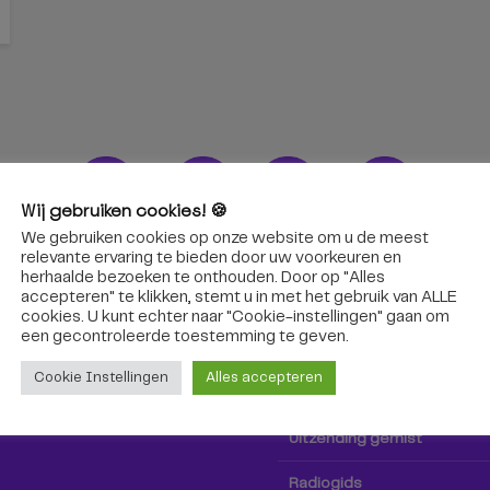
Wij gebruiken cookies! 🍪
We gebruiken cookies op onze website om u de meest
ons!
Radio & TV
relevante ervaring te bieden door uw voorkeuren en
herhaalde bezoeken te onthouden. Door op "Alles
accepteren" te klikken, stemt u in met het gebruik van ALLE
oep Tilburg niet alleen hier,
Kijk tv
cookies. U kunt echter naar "Cookie-instellingen" gaan om
k via social media!
een ​​gecontroleerde toestemming te geven.
Radio
Cookie Instellingen
Alles accepteren
TV-gids
Uitzending gemist
Radiogids