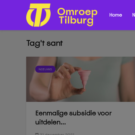
Home
N
Tag't sant
NIEUWS
Eenmalige subsidie voor
uitdelen...
21 december 2021