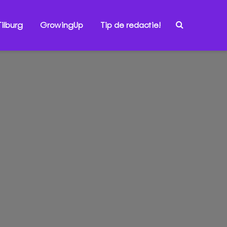
ilburg
GrowingUp
Tip de redactie!