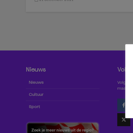
Nieuws
Volg 
Nieuws
Volg Omr
maar oo
Cultuur
Sport