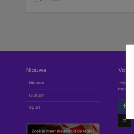
Nieuws
Volg 
Nieuws
Volg Omr
maar oo
Cultuur
Sport