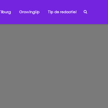
ilburg
GrowingUp
Tip de redactie!