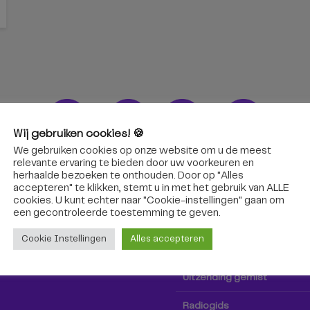
Wij gebruiken cookies! 🍪
We gebruiken cookies op onze website om u de meest
ons!
Radio & TV
relevante ervaring te bieden door uw voorkeuren en
herhaalde bezoeken te onthouden. Door op "Alles
accepteren" te klikken, stemt u in met het gebruik van ALLE
oep Tilburg niet alleen hier,
Kijk tv
cookies. U kunt echter naar "Cookie-instellingen" gaan om
k via social media!
een ​​gecontroleerde toestemming te geven.
Radio
Cookie Instellingen
Alles accepteren
TV-gids
Uitzending gemist
Radiogids