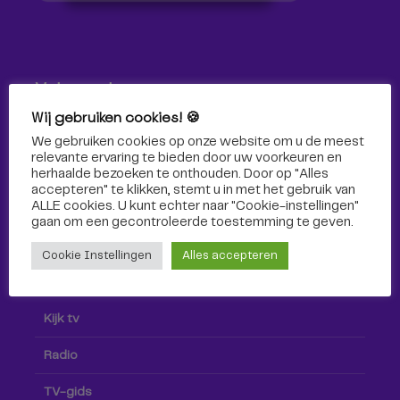
Volg ons!
Wij gebruiken cookies! 🍪
Volg Omroep Tilburg niet alleen hier, maar ook via social
We gebruiken cookies op onze website om u de meest
media!
relevante ervaring te bieden door uw voorkeuren en
herhaalde bezoeken te onthouden. Door op "Alles
accepteren" te klikken, stemt u in met het gebruik van
ALLE cookies. U kunt echter naar "Cookie-instellingen"
gaan om een ​​gecontroleerde toestemming te geven.
Cookie Instellingen
Alles accepteren
Radio & TV
Kijk tv
Radio
TV-gids