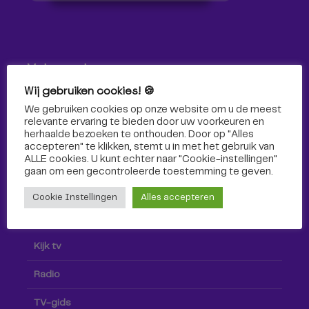
Volg ons!
Wij gebruiken cookies! 🍪
Volg Omroep Tilburg niet alleen hier, maar ook via social
We gebruiken cookies op onze website om u de meest
media!
relevante ervaring te bieden door uw voorkeuren en
herhaalde bezoeken te onthouden. Door op "Alles
accepteren" te klikken, stemt u in met het gebruik van
ALLE cookies. U kunt echter naar "Cookie-instellingen"
gaan om een ​​gecontroleerde toestemming te geven.
Cookie Instellingen
Alles accepteren
Radio & TV
Kijk tv
Radio
TV-gids