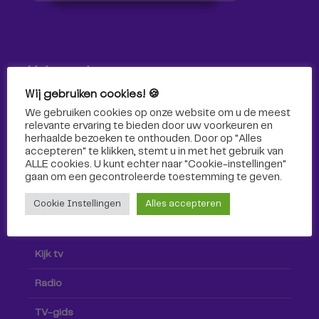
Volg ons!
Wij gebruiken cookies! 🍪
Volg Omroep Tilburg niet alleen hier, maar ook via social
We gebruiken cookies op onze website om u de meest
media!
relevante ervaring te bieden door uw voorkeuren en
herhaalde bezoeken te onthouden. Door op "Alles
accepteren" te klikken, stemt u in met het gebruik van
ALLE cookies. U kunt echter naar "Cookie-instellingen"
gaan om een ​​gecontroleerde toestemming te geven.
Cookie Instellingen
Alles accepteren
Radio & TV
Kijk tv
Radio
TV-gids