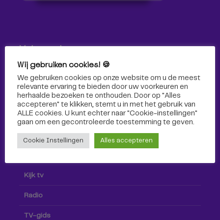
Volg ons!
Wij gebruiken cookies! 🍪
Volg Omroep Tilburg niet alleen hier, maar ook via social
We gebruiken cookies op onze website om u de meest
media!
relevante ervaring te bieden door uw voorkeuren en
herhaalde bezoeken te onthouden. Door op "Alles
accepteren" te klikken, stemt u in met het gebruik van
ALLE cookies. U kunt echter naar "Cookie-instellingen"
gaan om een ​​gecontroleerde toestemming te geven.
Cookie Instellingen
Alles accepteren
Radio & TV
Kijk tv
Radio
TV-gids