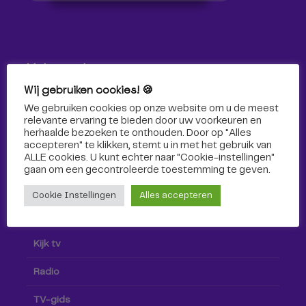
Volg ons!
Wij gebruiken cookies! 🍪
Volg Omroep Tilburg niet alleen hier, maar ook via social
We gebruiken cookies op onze website om u de meest
media!
relevante ervaring te bieden door uw voorkeuren en
herhaalde bezoeken te onthouden. Door op "Alles
accepteren" te klikken, stemt u in met het gebruik van
ALLE cookies. U kunt echter naar "Cookie-instellingen"
gaan om een ​​gecontroleerde toestemming te geven.
Cookie Instellingen
Alles accepteren
Radio & TV
Kijk tv
Radio
TV-gids