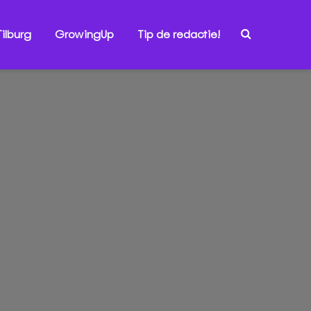
ilburg
GrowingUp
Tip de redactie!