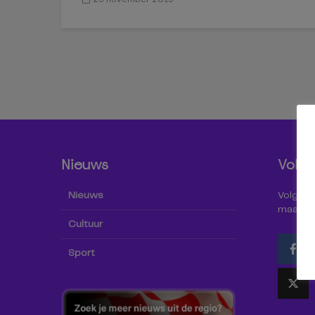
Nieuws
Volg 
Nieuws
Volg Omr
maar oo
Cultuur
Sport