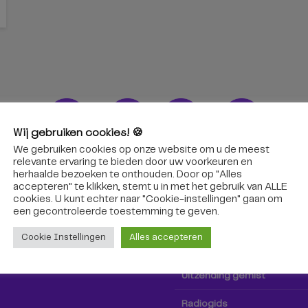
Wij gebruiken cookies! 🍪
We gebruiken cookies op onze website om u de meest
ons!
Radio & TV
relevante ervaring te bieden door uw voorkeuren en
herhaalde bezoeken te onthouden. Door op "Alles
accepteren" te klikken, stemt u in met het gebruik van ALLE
oep Tilburg niet alleen hier,
Kijk tv
cookies. U kunt echter naar "Cookie-instellingen" gaan om
k via social media!
een ​​gecontroleerde toestemming te geven.
Radio
Cookie Instellingen
Alles accepteren
TV-gids
Uitzending gemist
Radiogids