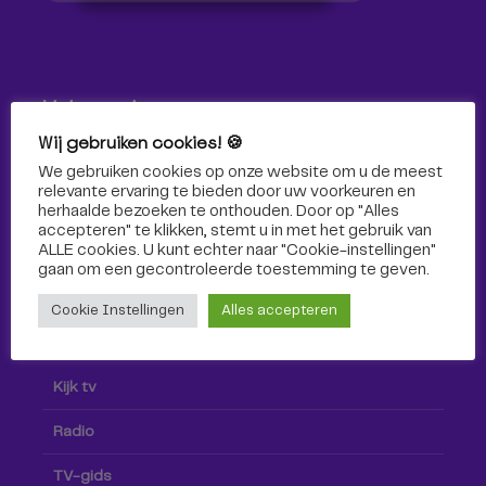
Volg ons!
Wij gebruiken cookies! 🍪
Volg Omroep Tilburg niet alleen hier, maar ook via social
We gebruiken cookies op onze website om u de meest
media!
relevante ervaring te bieden door uw voorkeuren en
herhaalde bezoeken te onthouden. Door op "Alles
accepteren" te klikken, stemt u in met het gebruik van
ALLE cookies. U kunt echter naar "Cookie-instellingen"
gaan om een ​​gecontroleerde toestemming te geven.
Cookie Instellingen
Alles accepteren
Radio & TV
Kijk tv
Radio
TV-gids